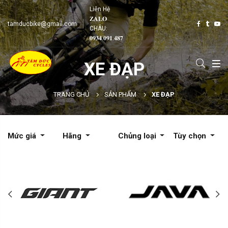
Liên Hệ
𝐙𝐀𝐋𝐎
tamducbike@gmail.com
CHÂU:
𝟎𝟗𝟑𝟒.𝟎𝟗𝟏.𝟒𝟖𝟕
XE ĐẠP
TRANG CHỦ
SẢN PHẨM
XE ĐẠP
Mức giá
Hãng
Chủng loại
Tùy chọn