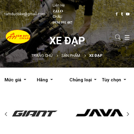
Liên Hệ
𝐙𝐀𝐋𝐎
tamducbike@gmail.com
CHÂU:
𝟎𝟗𝟑𝟒.𝟎𝟗𝟏.𝟒𝟖𝟕
XE ĐẠP
TRANG CHỦ
SẢN PHẨM
XE ĐẠP
Mức giá
Hãng
Chủng loại
Tùy chọn