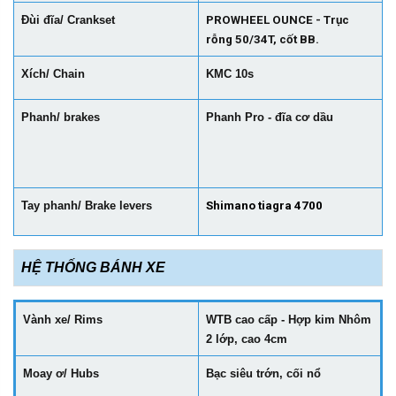
Đùi đĩa/ Crankset
PROWHEEL OUNCE - Trục
rỗng 50/34T, cốt BB.
Xích/ Chain
KMC 10s
Phanh/ brakes
Phanh Pro - đĩa cơ dầu
Tay phanh/ Brake levers
Shimano tiagra 4700
HỆ THỐNG BÁNH XE
Vành xe/ Rims
WTB cao cấp - Hợp kim Nhôm
2 lớp, cao 4cm
Moay ơ/ Hubs
Bạc siêu trớn, cối nổ