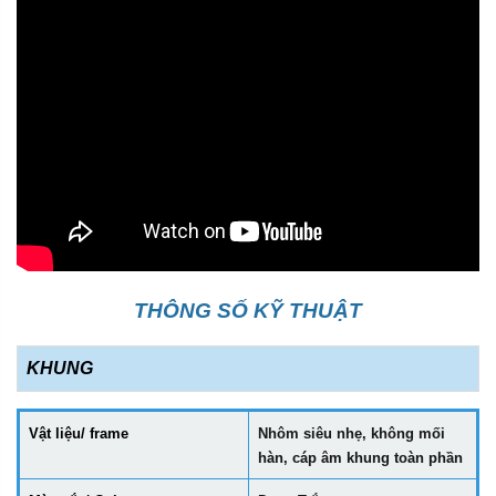
THÔNG SỐ KỸ THUẬT
KHUNG
Vật liệu/ frame
Nhôm siêu nhẹ, không mối
hàn, cáp âm khung toàn phần