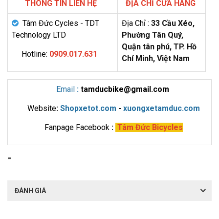
THÔNG TIN LIÊN HỆ
ĐỊA CHỈ CỬA HÀNG
Tâm Đức Cycles - TDT
Địa Chỉ :
33 Cầu Xéo,
Technology LTD
Phường Tân Quý,
Quận tân phú, TP. Hồ
Hotline:
0909.017.631
Chí Minh, Việt Nam
Email
:
tamducbike@gmail.com
Website
:
Shopxetot.com
-
xuongxetamduc.com
Fanpage Facebook
:
Tâm Đức Bicycles
=
ĐÁNH GIÁ