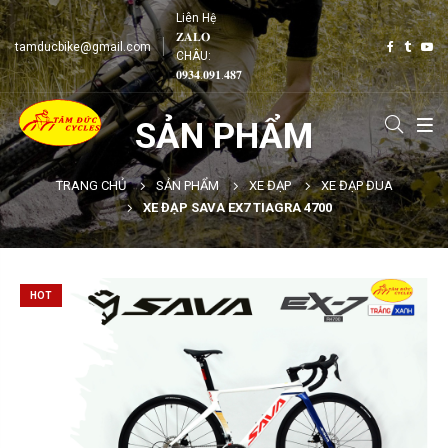
Liên Hệ
𝐙𝐀𝐋𝐎
tamducbike@gmail.com
CHÂU:
𝟎𝟗𝟑𝟒.𝟎𝟗𝟏.𝟒𝟖𝟕
SẢN PHẨM
TRANG CHỦ
SẢN PHẨM
XE ĐẠP
XE ĐẠP ĐUA
XE ĐẠP SAVA EX7 TIAGRA 4700
HOT