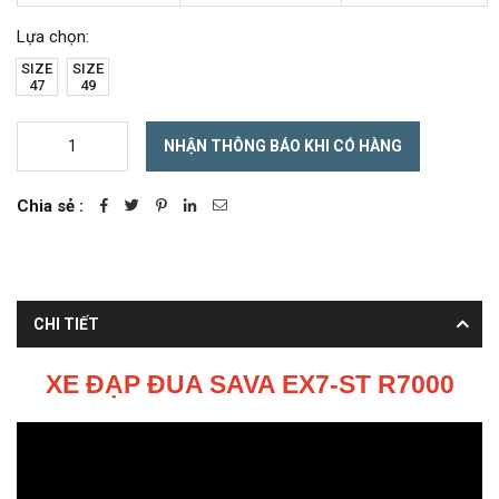
Lựa chọn:
SIZE
SIZE
47
49
NHẬN THÔNG BÁO KHI CÓ HÀNG
Chia sẻ :
CHI TIẾT
XE ĐẠP ĐUA SAVA EX7-ST R7000