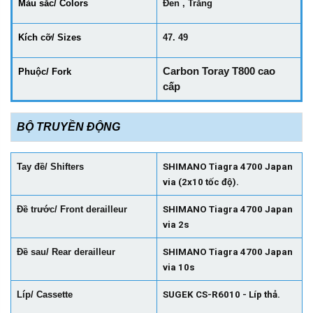
Màu sắc/ Colors
Đen , Trắng
Kích cỡ/ Sizes
47. 49
Carbon Toray T800 cao
Phuộc/ Fork
cấp
BỘ TRUYỀN ĐỘNG
Tay đề/ Shifters
SHIMANO Tiagra 4700 Japan
via (2x10 tốc độ).
Đề trước/ Front derailleur
SHIMANO Tiagra 4700 Japan
via 2s
Đề sau/ Rear derailleur
SHIMANO Tiagra 4700 Japan
via 10s
Líp/ Cassette
SUGEK CS-R6010 - Líp thả.