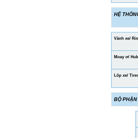
HỆ THỐN
Vành xe/ Ri
Moay ơ/ Hu
Lốp xe/ Tire
BỘ PHẬN