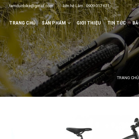
tamducbike@gmail.com
liên hệ Lâm : 0909 017 631
TRANG CHỦ
SẢN PHẨM
GIỚI THIỆU
TIN TỨC
BẢ
TRANG CHỦ