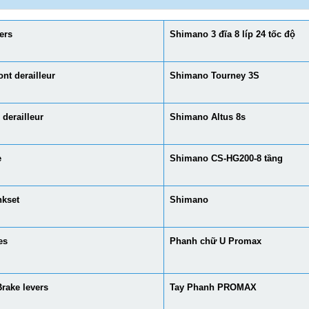
ers
Shimano 3 đĩa 8 líp 24 tốc độ
ont derailleur
Shimano Tourney 3S
 derailleur
Shimano Altus 8s
e
Shimano CS-HG200-8 tầng
nkset
Shimano
es
Phanh chữ U Promax
rake levers
Tay Phanh PROMAX