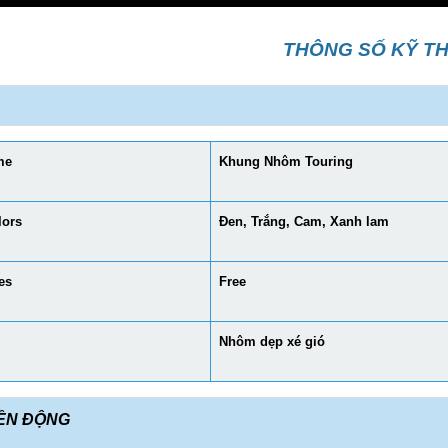
THÔNG SỐ KỸ T
me
Khung Nhôm Touring
lors
Đen, Trắng, Cam, Xanh lam
es
Free
Nhôm dẹp xé gió
ỀN ĐỘNG