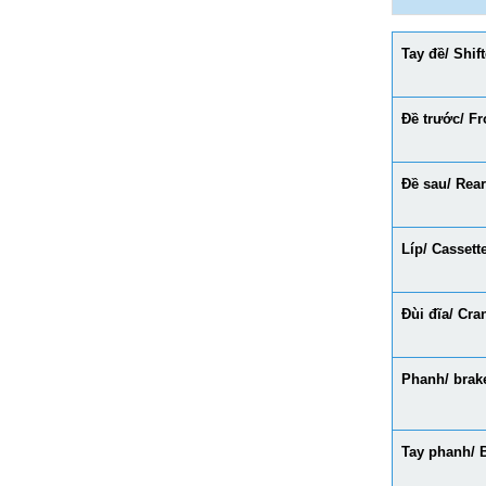
Tay đề/ Shift
Đề trước/ Fr
Đề sau/ Rear
Líp/ Cassett
Đùi đĩa/ Cra
Phanh/ brak
Tay phanh/ B