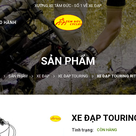
XƯỞNG XE TÂM ĐỨC - SỐ 1 VỀ XE ĐẠP
O HÀNH
SẢN PHẨM
SẢN PHẨM
XE ĐẠP
XE ĐẠP TOURING
XE ĐẠP TOURING RI
XE ĐẠP TOURIN
Tình trạng:
CÒN HÀNG