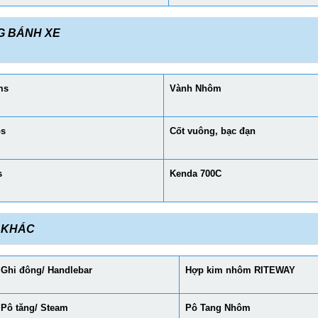
G BÁNH XE
ms
Vành Nhôm
bs
Cốt vuông, bạc đạn
s
Kenda 700C
 KHÁC
Ghi đông/ Handlebar
Hợp kim nhôm RITEWAY
Pô tăng/ Steam
Pô Tang Nhôm