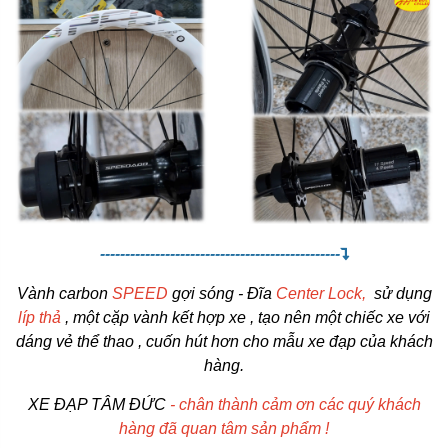
------------------------------------------------
Vành carbon
SPEED
gợi sóng - Đĩa
Center Lock,
sử dụng
líp thả
, một cặp vành kết hợp xe , tạo nên một chiếc xe với
dáng vẻ thể thao , cuốn hút hơn cho mẫu xe đạp của khách
hàng.
XE ĐẠP TÂM ĐỨC
- chân thành cảm ơn các quý khách
hàng đã quan tâm sản phẩm !