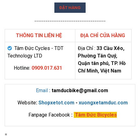
ĐẶT HÀNG
--------------------------------------
THÔNG TIN LIÊN HỆ
ĐỊA CHỈ CỬA HÀNG
Tâm Đức Cycles - TDT
Địa Chỉ :
33 Cầu Xéo,
Technology LTD
Phường Tân Quý,
Quận tân phú, TP. Hồ
Hotline:
0909.017.631
Chí Minh, Việt Nam
Email
:
tamducbike@gmail.com
Website
:
Shopxetot.com
-
xuongxetamduc.com
Fanpage Facebook
:
Tâm Đức Bicycles
=