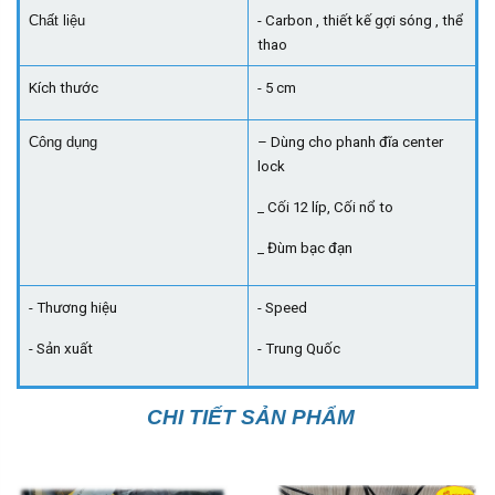
Chất liệu
- Carbon , thiết kế gợi sóng , thể
thao
Kích thước
- 5 cm
Công dụng
– Dùng cho phanh đĩa center
lock
_ Cối 12 líp, Cối nổ to
_ Đùm bạc đạn
- Thương hiệu
- Speed
- Sản xuất
- Trung Quốc
CHI TIẾT SẢN PHẨM