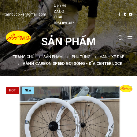
Liên Hệ
𝐙𝐀𝐋𝐎
tamducbike@gmail.com
CHÂU:
𝟎𝟗𝟑𝟒.𝟎𝟗𝟏.𝟒𝟖𝟕
SẢN PHẨM
TRANG CHỦ
SẢN PHẨM
PHỤ TÙNG
VÀNH XE ĐẠP
VÀNH CARBON SPEED GỢI SÓNG - ĐĨA CENTER LOCK
HOT
NEW