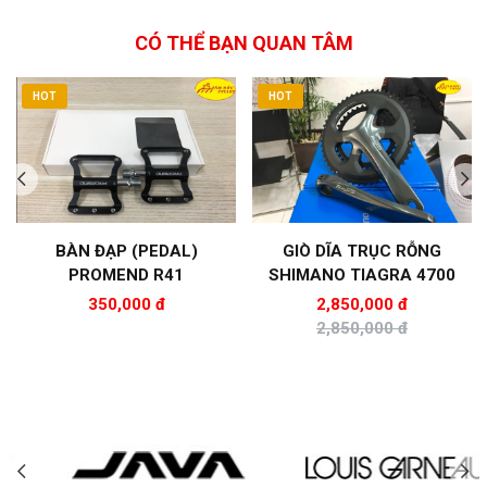
CÓ THỂ BẠN QUAN TÂM
HOT
HOT
BÀN ĐẠP (PEDAL)
GIÒ DĨA TRỤC RỖNG
PROMEND R41
SHIMANO TIAGRA 4700
350,000 đ
2,850,000 đ
2,850,000 đ