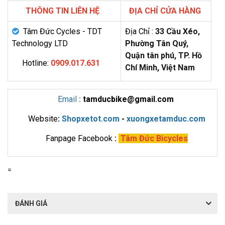
THÔNG TIN LIÊN HỆ
ĐỊA CHỈ CỬA HÀNG
Tâm Đức Cycles - TDT
Địa Chỉ :
33 Cầu Xéo,
Technology LTD
Phường Tân Quý,
Quận tân phú, TP. Hồ
Hotline:
0909.017.631
Chí Minh, Việt Nam
Email
:
tamducbike@gmail.com
Website
:
Shopxetot.com
-
xuongxetamduc.com
Fanpage Facebook
:
Tâm Đức Bicycles
=
ĐÁNH GIÁ