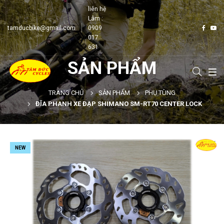
liên hệ
Lâm :
tamducbike@gmail.com
0909
017
631
SẢN PHẨM
TRANG CHỦ
SẢN PHẨM
PHỤ TÙNG
ĐĨA PHANH XE ĐẠP SHIMANO SM-RT70 CENTER LOCK
NEW