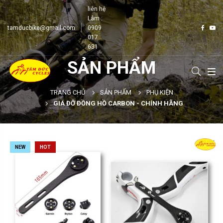
liên hệ
Lâm :
tamducbike@gmail.com
0909
017
631
SẢN PHẨM
TRANG CHỦ
SẢN PHẨM
PHỤ KIỆN
GIÁ ĐỠ ĐỒNG HỒ CARBON - CHÍNH HÃNG
NEW
HOT