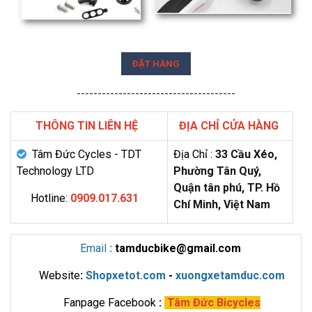
ĐẶT HÀNG
--------------------------------------
THÔNG TIN LIÊN HỆ
ĐỊA CHỈ CỬA HÀNG
Tâm Đức Cycles - TDT
Địa Chỉ :
33 Cầu Xéo,
Technology LTD
Phường Tân Quý,
Quận tân phú, TP. Hồ
Hotline:
0909.017.631
Chí Minh, Việt Nam
Email
:
tamducbike@gmail.com
Website
:
Shopxetot.com
-
xuongxetamduc.com
Fanpage Facebook
:
Tâm Đức Bicycles