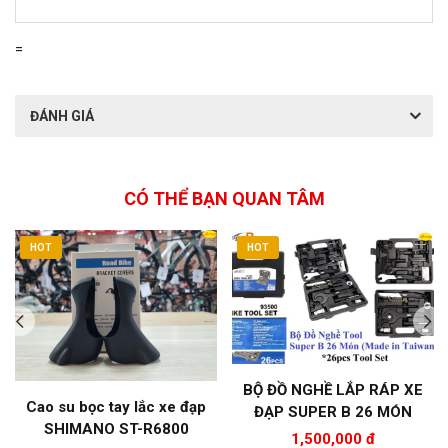
=
ĐÁNH GIÁ
CÓ THỂ BẠN QUAN TÂM
HOT
HOT
BỘ ĐỒ NGHỀ LẮP RÁP XE
Cao su bọc tay lắc xe đạp
ĐẠP SUPER B 26 MÓN
SHIMANO ST-R6800
1,500,000 đ