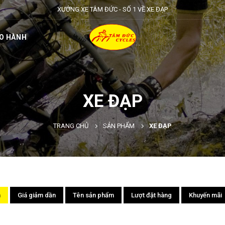
XƯỞNG XE TÂM ĐỨC - SỐ 1 VỀ XE ĐẠP
O HÀNH
XE ĐẠP
TRANG CHỦ
SẢN PHẨM
XE ĐẠP
n
Giá giảm dần
Tên sản phẩm
Lượt đặt hàng
Khuyến mãi