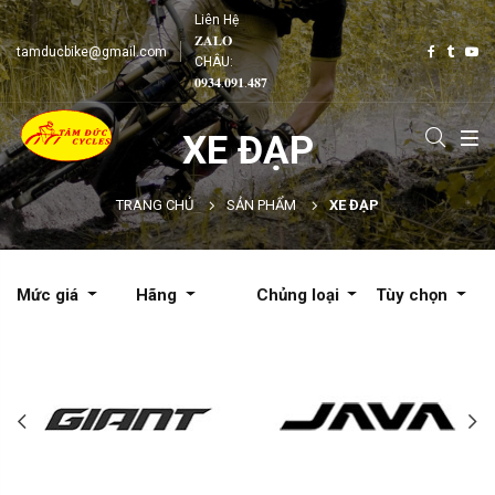
Liên Hệ
𝐙𝐀𝐋𝐎
tamducbike@gmail.com
CHÂU:
𝟎𝟗𝟑𝟒.𝟎𝟗𝟏.𝟒𝟖𝟕
XE ĐẠP
TRANG CHỦ
SẢN PHẨM
XE ĐẠP
Mức giá
Hãng
Chủng loại
Tùy chọn