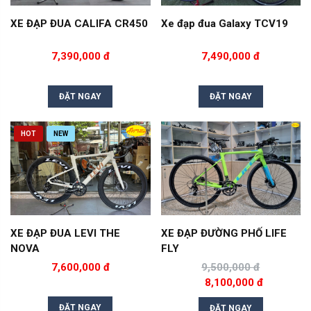
XE ĐẠP ĐUA CALIFA CR450
Xe đạp đua Galaxy TCV19
7,390,000 đ
7,490,000 đ
ĐẶT NGAY
ĐẶT NGAY
HOT
NEW
XE ĐẠP ĐUA LEVI THE
XE ĐẠP ĐƯỜNG PHỐ LIFE
NOVA
FLY
7,600,000 đ
9,500,000 đ
8,100,000 đ
ĐẶT NGAY
ĐẶT NGAY