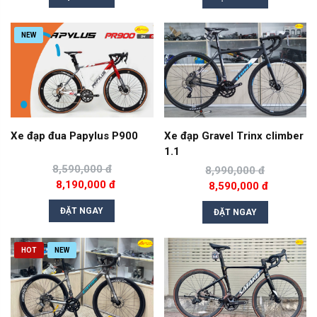
NEW
Xe đạp đua Papylus P900
Xe đạp Gravel Trinx climber
1.1
8,590,000 đ
8,990,000 đ
8,190,000 đ
8,590,000 đ
ĐẶT NGAY
ĐẶT NGAY
HOT
NEW