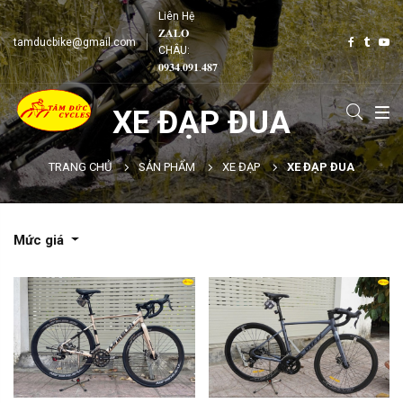
Liên Hệ
𝐙𝐀𝐋𝐎
tamducbike@gmail.com
CHÂU:
𝟎𝟗𝟑𝟒.𝟎𝟗𝟏.𝟒𝟖𝟕
XE ĐẠP ĐUA
TRANG CHỦ
SẢN PHẨM
XE ĐẠP
XE ĐẠP ĐUA
Mức giá